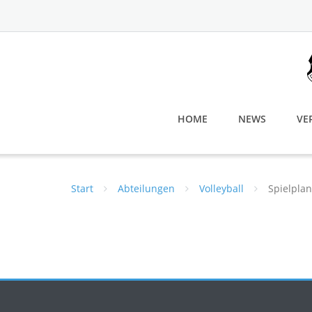
Skip
to
content
HOME
NEWS
VE
Start
Abteilungen
Volleyball
Spielplan